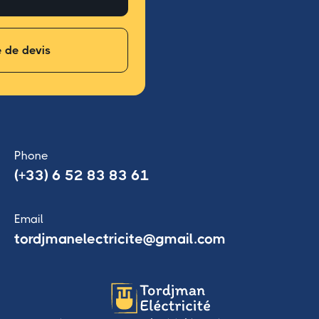
de devis
Phone
(+33) 6 52 83 83 61
Email
tordjmanelectricite@gmail.com