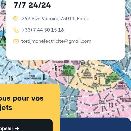
7/7 24/24

242 Blvd Voltaire, 75011, Paris

(+33) 7 44 30 15 16

tordjmanelectricite@gmail.com
ous pour vos
jets
ppeler 