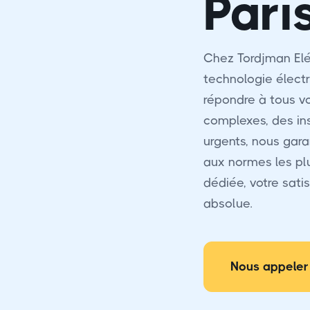
Pari
Chez Tordjman Elé
technologie électr
répondre à tous vo
complexes, des i
urgents, nous gara
aux normes les pl
dédiée, votre satis
absolue.
Nous appeler