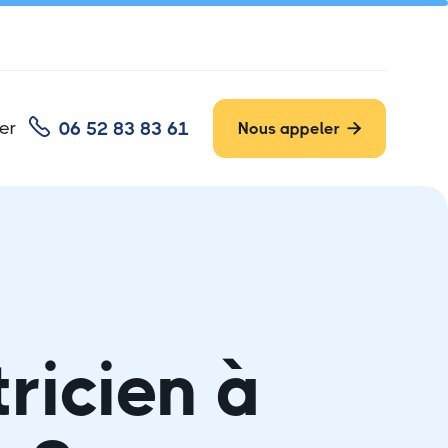

er
06 52 83 83 61
Nous appeler

tricien à