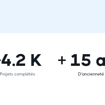
+4.2 K
+ 15 
Projets complétés
D'ancienneté