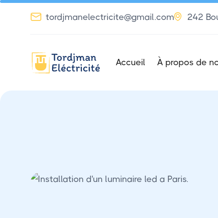


tordjmanelectricite@gmail.com
242 Bou
Accueil
À propos de n