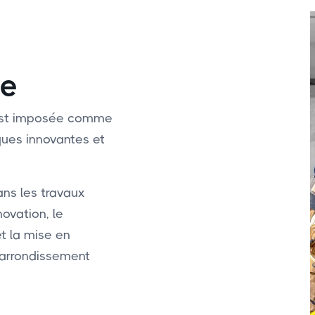
3e
s’est imposée comme
ques innovantes et
ans les travaux
novation, le
et la mise en
 arrondissement