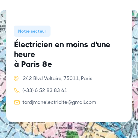
Notre secteur
Électricien en moins d'une
heure
à Paris 8e

242 Blvd Voltaire, 75011, Paris

(+33) 6 52 83 83 61

tordjmanelectricite@gmail.com