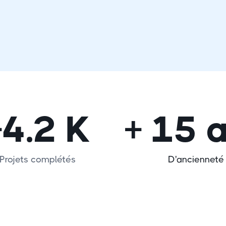
+4.2 K
+ 15 
Projets complétés
D'ancienneté