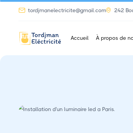


tordjmanelectricite@gmail.com
242 Bou
Accueil
À propos de n