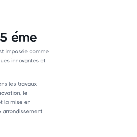
 15 éme
s’est imposée comme
ques innovantes et
ans les travaux
novation, le
et la mise en
me arrondissement