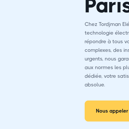
Pari
Chez Tordjman Elé
technologie électr
répondre à tous vo
complexes, des i
urgents, nous gara
aux normes les pl
dédiée, votre satis
absolue.
Nous appeler