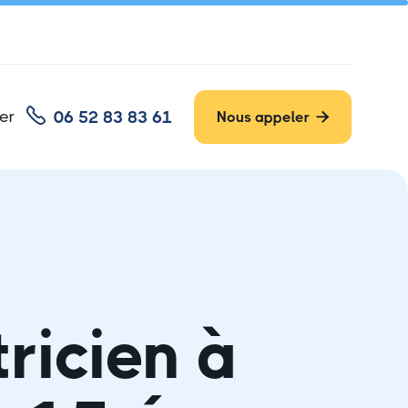

er
06 52 83 83 61
Nous appeler

tricien à