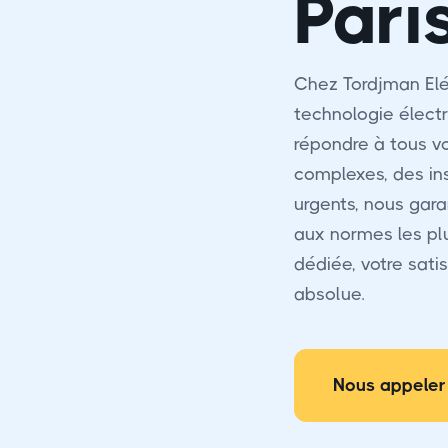
Pari
Chez Tordjman Elé
technologie électr
répondre à tous vo
complexes, des i
urgents, nous gara
aux normes les pl
dédiée, votre satis
absolue.
Nous appeler