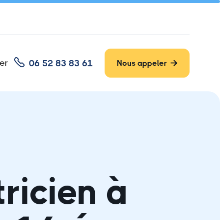

er
06 52 83 83 61
Nous appeler

tricien à