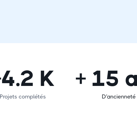
+4.2 K
+ 15 
Projets complétés
D'ancienneté