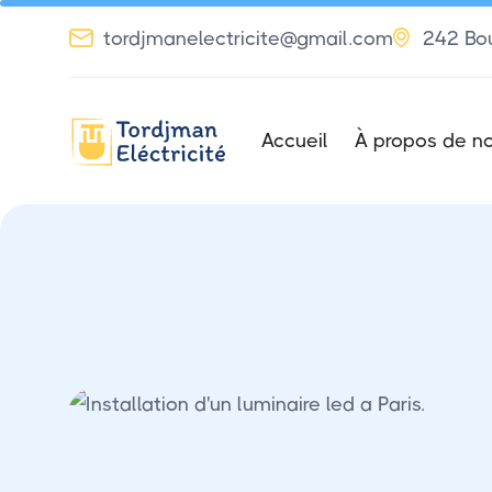


tordjmanelectricite@gmail.com
242 Bou
Accueil
À propos de n