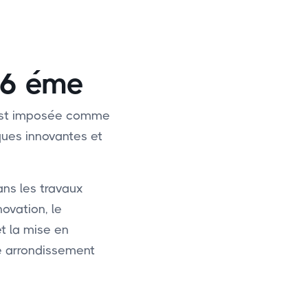
 16 éme
s’est imposée comme
ques innovantes et
ans les travaux
novation, le
et la mise en
me arrondissement